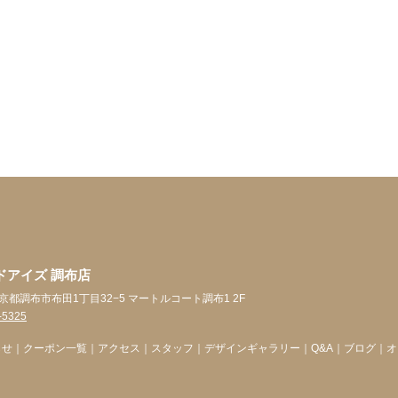
ドアイズ 調布店
4 東京都調布市布田1丁目32−5 マートルコート調布1 2F
-5325
らせ
｜
クーポン一覧
｜
アクセス
｜
スタッフ
｜
デザインギャラリー
｜
Q&A
｜
ブログ
｜
オ