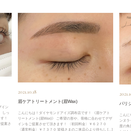
2021.10.18
2021.1
眉ケアトリートメント(眉Wax)
パリ
ザイン
 しっ
こんにちは！ダイヤモンドアイズ調布店です！ 《眉ケアト
こんに
ます！
リートメント(眉Wax)》 ご希望の形や、骨格に合わせてデザ
ンヌラ
ご提案さ
インをご提案させて頂きます！ 〈初回料金〉￥６２７０
度の角
〈通常料金〉￥７３７０ 皆様さまのご来店心より待ちし […]