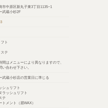
市中原区新丸子東3丁目1135−1
ー武蔵小杉2F
03
リフト
クステ
時間はメニューにより異なりますので、
問い合わせ下さい。
ー武蔵小杉店の営業日に準じる
ッシュリフト
ヌラッシュリフト
ステ
ートメント（眉WAX）