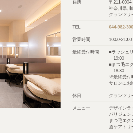
住所
〒211-0004
神奈川県川崎
グランツリ
TEL
044-982-30
営業時間
10:00-21:00
最終受付時間
■ラッシュ
19:00
■まつ毛エ
18:30
※最終受付
サロンにお
休日
グランツリ
メニュー
デザインラ
パリジェン
まつ毛エク
眉ケアトリ