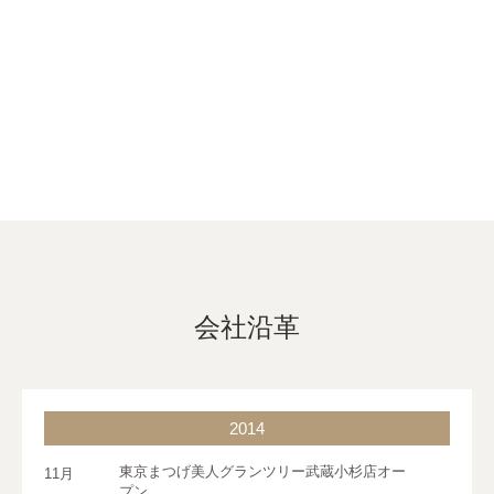
会社沿革
2014
東京まつげ美人グランツリー武蔵小杉店オー
11月
プン