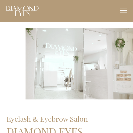
Eyelash
Eyebrow Salon
&
DIAMOND EYES