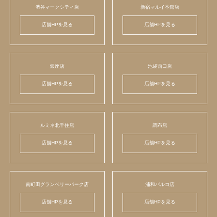
渋谷マークシティ店
新宿マルイ本館店
店舗HPを見る
店舗HPを見る
銀座店
池袋西口店
店舗HPを見る
店舗HPを見る
ルミネ北千住店
調布店
店舗HPを見る
店舗HPを見る
南町田グランベリーパーク店
浦和パルコ店
店舗HPを見る
店舗HPを見る