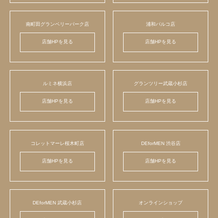
南町田グランベリーパーク店
浦和パルコ店
店舗HPを見る
店舗HPを見る
ルミネ横浜店
グランツリー武蔵小杉店
店舗HPを見る
店舗HPを見る
コレットマーレ桜木町店
DEforMEN 渋谷店
店舗HPを見る
店舗HPを見る
DEforMEN 武蔵小杉店
オンラインショップ