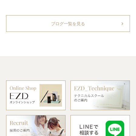
chevron_right
ブログ一覧を見る