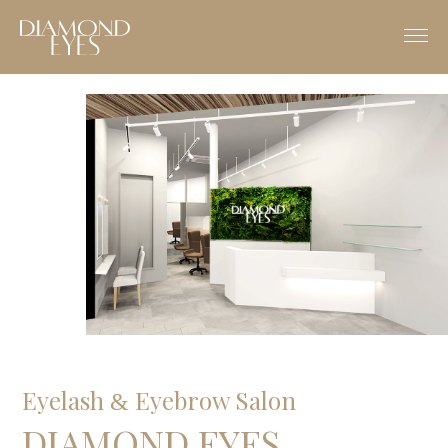
Eyelash
Eyebrow Salon
&
DIAMOND EYES