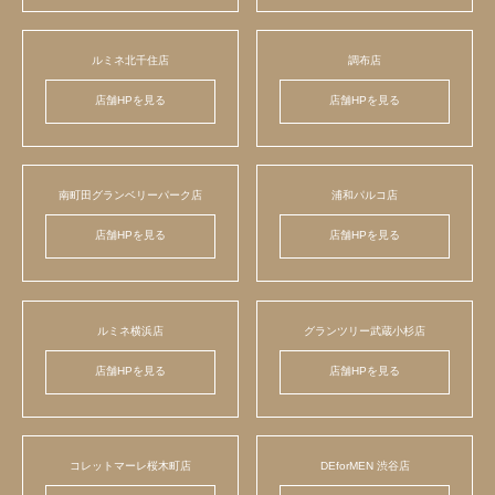
ルミネ北千住店
調布店
店舗HPを見る
店舗HPを見る
南町田グランベリーパーク店
浦和パルコ店
店舗HPを見る
店舗HPを見る
ルミネ横浜店
グランツリー武蔵小杉店
店舗HPを見る
店舗HPを見る
コレットマーレ桜木町店
DEforMEN 渋谷店