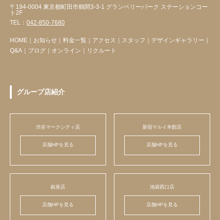
〒194-0004 東京都町田市鶴間3-3-1 グランベリーパーク ステーションコー
ト2F
TEL：
042-850-7680
HOME
｜
お知らせ
｜
料金一覧
｜
アクセス
｜
スタッフ
｜
デザインギャラリー
｜
Q&A
｜
ブログ
｜
オンライン
｜
リクルート
グループ店紹介
渋谷マークシティ店
新宿マルイ本館店
店舗HPを見る
店舗HPを見る
銀座店
池袋西口店
店舗HPを見る
店舗HPを見る