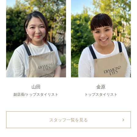
山田
金原
副店長/トップスタイリスト
トップスタイリスト
chevron_right
スタッフ一覧を見る