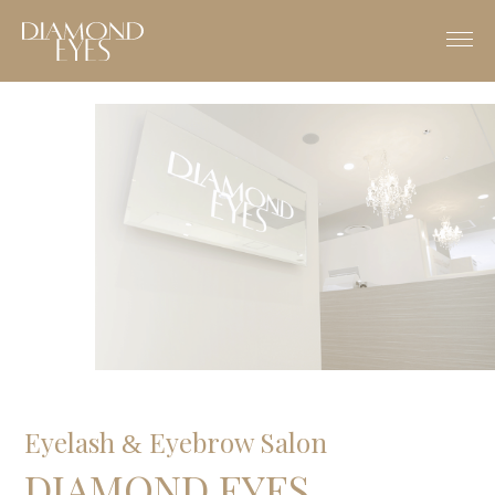
Eyelash
Eyebrow Salon
&
DIAMOND EYES