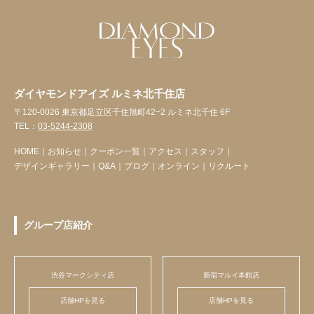
ダイヤモンドアイズ ルミネ北千住店
〒120-0026 東京都足立区千住旭町42−2 ルミネ北千住 6F
TEL：
03-5244-2308
HOME
｜
お知らせ
｜
クーポン一覧
｜
アクセス
｜
スタッフ
｜
デザインギャラリー
｜
Q&A
｜
ブログ
｜
オンライン
｜
リクルート
グループ店紹介
渋谷マークシティ店
新宿マルイ本館店
店舗HPを見る
店舗HPを見る