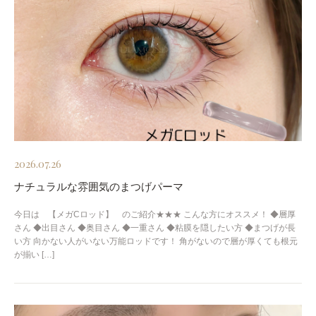
2026.07.26
ナチュラルな雰囲気のまつげパーマ
今日は 【メガCロッド】 のご紹介★★★ こんな方にオススメ！ ◆層厚
さん ◆出目さん ◆奥目さん ◆一重さん ◆粘膜を隠したい方 ◆まつげが長
い方 向かない人がいない万能ロッドです！ 角がないので層が厚くても根元
が揃い […]