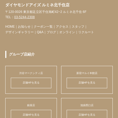
ダイヤモンドアイズ ルミネ北千住店
〒120-0026 東京都足立区千住旭町42−2 ルミネ北千住 6F
TEL：
03-5244-2308
HOME
｜
お知らせ
｜
クーポン一覧
｜
アクセス
｜
スタッフ
｜
デザインギャラリー
｜
Q&A
｜
ブログ
｜
オンライン
｜
リクルート
グループ店紹介
渋谷マークシティ店
新宿マルイ本館店
店舗HPを見る
店舗HPを見る
銀座店
池袋西口店
店舗HPを見る
店舗HPを見る