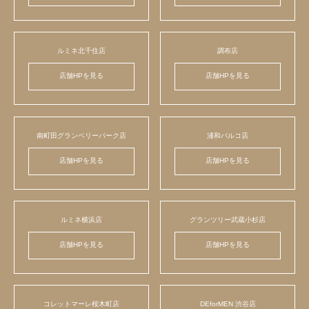
ルミネ北千住店
調布店
店舗HPを見る
店舗HPを見る
南町田グランベリーパーク店
浦和パルコ店
店舗HPを見る
店舗HPを見る
ルミネ横浜店
グランツリー武蔵小杉店
店舗HPを見る
店舗HPを見る
コレットマーレ桜木町店
DEforMEN 渋谷店