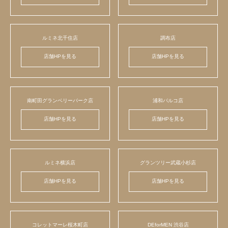
ルミネ北千住店
調布店
店舗HPを見る
店舗HPを見る
南町田グランベリーパーク店
浦和パルコ店
店舗HPを見る
店舗HPを見る
ルミネ横浜店
グランツリー武蔵小杉店
店舗HPを見る
店舗HPを見る
コレットマーレ桜木町店
DEforMEN 渋谷店