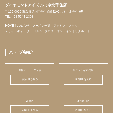
ダイヤモンドアイズ ルミネ北千住店
〒120-0026 東京都足立区千住旭町42−2 ルミネ北千住 6F
TEL：
03-5244-2308
HOME
｜
お知らせ
｜
クーポン一覧
｜
アクセス
｜
スタッフ
｜
デザインギャラリー
｜
Q&A
｜
ブログ
｜
オンライン
｜
リクルート
グループ店紹介
渋谷マークシティ店
新宿マルイ本館店
店舗HPを見る
店舗HPを見る
銀座店
池袋西口店
店舗HPを見る
店舗HPを見る