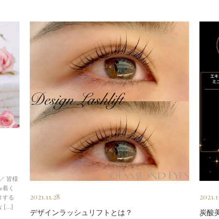
／ 皆様
み着く
2021.11.28
2021.1
りする
[…]
デザインラッシュリフトとは？
炭酸