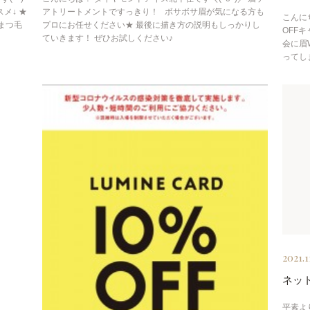
メ↓ ★
アトリートメントですっきり！ ボサボサ眉が気になる方も
こんに
まつ毛
プロにお任せください★ 最後に描き方の説明もしっかりし
OFF
ていきます！ ぜひお試しください♪
会に眉
ってし
2021.1
ネッ
平素よ