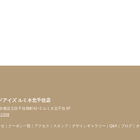
ドアイズ ルミネ北千住店
 東京都足立区千住旭町42−2 ルミネ北千住 6F
-2308
らせ
｜
クーポン一覧
｜
アクセス
｜
スタッフ
｜
デザインギャラリー
｜
Q&A
｜
ブログ
｜
オ