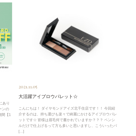
2021.11.05
大活躍アイブロウパレット☆
にあり
こんにちは！ ダイヤモンドアイズ北千住店です！！ 今回紹
ーンの
介するのは、持ち運びも楽々で綺麗にかけるアイブロウパレ
期間【1
ットです☆ 皆様は眉毛何で書かれていますか？？？ ペンシ
ルだけで仕上げるって方も多いと思いますし、こういったパ
[…]