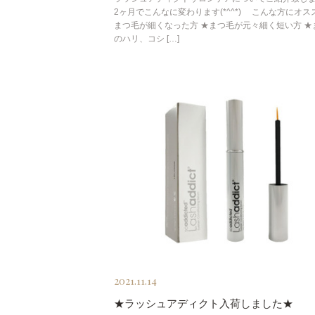
2ヶ月でこんなに変わります(*^^*) こんな方にオスス
まつ毛が細くなった方 ★まつ毛が元々細く短い方 ★
のハリ、コシ […]
2021.11.14
★ラッシュアディクト入荷しました★