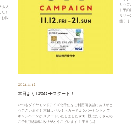
とうご
大大大人
ト予約
した！
リリー
なお悩
能 […]
2021.11.12
本日より10%OFFスタート！
いつもダイヤモンドアイズ北千住をご利用頂き誠にありがと
うございます！ 本日よりルミネカード１０パーセントオフ
キャンペーンが スタートいたしました★★ 既にたくさんの
ご予約頂き誠にありがとうございます！ 平日 […]