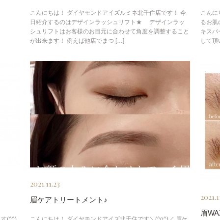
こんにちは！ ダイヤモンドアイズルミネ北千住店です！ 今
こんに
日紹介するのはデザインラッシュリフト★ デザインラッ
るお肌の
シュリフトはお客様のお目元に合わせて角度を調整すること
キスパー
が出来ます！ 例えば他店でまつ […]
して頂
2021.11.23
2021.1
眉ケアトリートメント♪
眉W
(^^)
こんにちは！ ダイヤモンドアイズ北千住です＼(^o^)／ 眉ケ