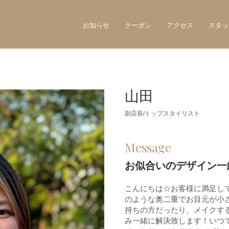
お知らせ
クーポン
アクセス
スタッ
山田
副店長/トップスタイリスト
Message
お似合いのデザイン一
こんにちは☆お客様に満足し
のような奥二重でお目元が小
持ちの方だったり、メイクす
み一緒に解決致します！いつ