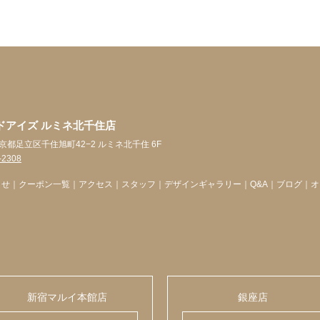
ドアイズ ルミネ北千住店
 東京都足立区千住旭町42−2 ルミネ北千住 6F
-2308
らせ
｜
クーポン一覧
｜
アクセス
｜
スタッフ
｜
デザインギャラリー
｜
Q&A
｜
ブログ
｜
オ
新宿マルイ本館店
銀座店