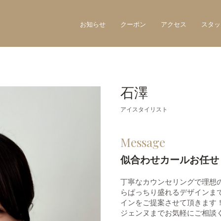
お知らせ
クーポン
アクセス
スタッ
石澤
アイスタイリスト
Message
似合わせカールお任せ
丁寧なカウンセリングで理想
らぱっちり盛れるデザインま
インをご提案させて頂きます
ジェンヌまでお気軽にご相談