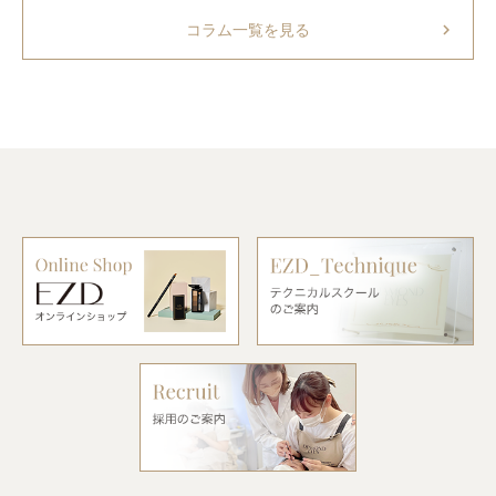
chevron_right
コラム一覧を見る