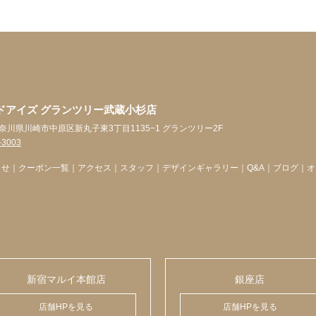
ドアイズ グランツリー武蔵小杉店
4 神奈川県川崎市中原区新丸子東3丁目1135−1 グランツリー2F
-3003
らせ
｜
クーポン一覧
｜
アクセス
｜
スタッフ
｜
デザインギャラリー
｜
Q&A
｜
ブログ
｜
オ
新宿マルイ本館店
銀座店
店舗HPを見る
店舗HPを見る