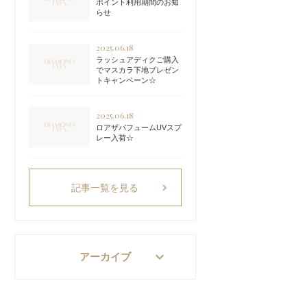
ポイント利用期間のお知
らせ
2025.06.18
ラッシュアディクご購入
でマスカラ下地プレゼン
トキャンペーン☆
2025.06.18
ロアザパフュームUVスプ
レー入荷☆
chevron_right
記事一覧を見る
keyboard_arrow_down
アーカイブ