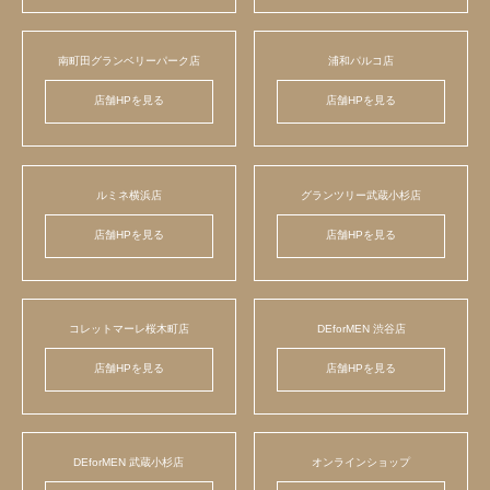
南町田グランベリーパーク店
浦和パルコ店
店舗HPを見る
店舗HPを見る
ルミネ横浜店
グランツリー武蔵小杉店
店舗HPを見る
店舗HPを見る
コレットマーレ桜木町店
DEforMEN 渋谷店
店舗HPを見る
店舗HPを見る
DEforMEN 武蔵小杉店
オンラインショップ