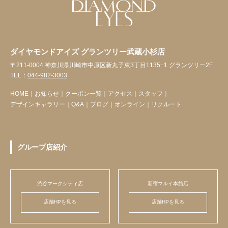
ダイヤモンドアイズ グランツリー武蔵小杉店
〒211-0004 神奈川県川崎市中原区新丸子東3丁目1135−1 グランツリー2F
TEL：
044-982-3003
HOME
｜
お知らせ
｜
クーポン一覧
｜
アクセス
｜
スタッフ
｜
デザインギャラリー
｜
Q&A
｜
ブログ
｜
オンライン
｜
リクルート
グループ店紹介
渋谷マークシティ店
新宿マルイ本館店
店舗HPを見る
店舗HPを見る