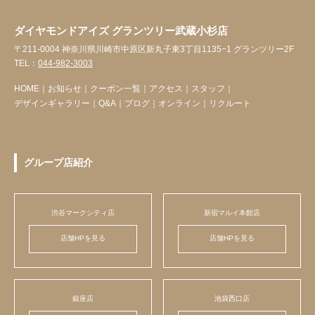
ダイヤモンドアイズ グランツリー武蔵小杉店
〒211-0004 神奈川県川崎市中原区新丸子東3丁目1135−1 グランツリー2F
TEL：
044-982-3003
HOME
｜
お知らせ
｜
クーポン一覧
｜
アクセス
｜
スタッフ
｜
デザインギャラリー
｜
Q&A
｜
ブログ
｜
オンライン
｜
リクルート
グループ店紹介
渋谷マークシティ店
新宿マルイ本館店
店舗HPを見る
店舗HPを見る
銀座店
池袋西口店