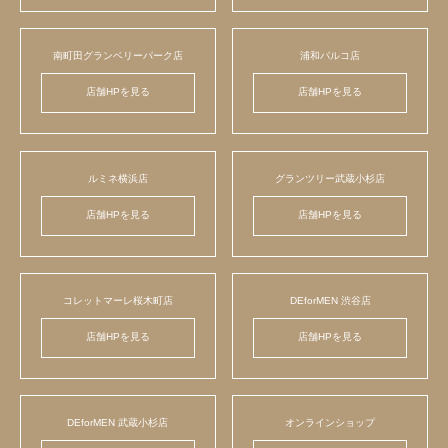
南町田グランベリーパーク店
浦和パルコ店
店舗HPを見る
店舗HPを見る
ルミネ横浜店
グランツリー武蔵小杉店
店舗HPを見る
店舗HPを見る
コレットマーレ桜木町店
DEforMEN 渋谷店
店舗HPを見る
店舗HPを見る
DEforMEN 武蔵小杉店
オンラインショップ