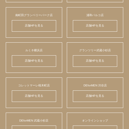
南町田グランベリーパーク店
浦和パルコ店
店舗HPを見る
店舗HPを見る
ルミネ横浜店
グランツリー武蔵小杉店
店舗HPを見る
店舗HPを見る
コレットマーレ桜木町店
DEforMEN 渋谷店
店舗HPを見る
店舗HPを見る
DEforMEN 武蔵小杉店
オンラインショップ