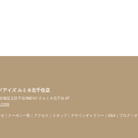
ドアイズ ルミネ北千住店
 東京都足立区千住旭町42−2 ルミネ北千住 6F
-2308
らせ
｜
クーポン一覧
｜
アクセス
｜
スタッフ
｜
デザインギャラリー
｜
Q&A
｜
ブログ
｜
オ