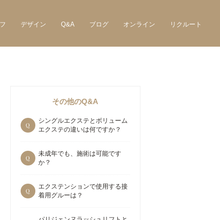
フ
デザイン
Q&A
ブログ
オンライン
リクルート
その他のQ&A
シングルエクステとボリューム
Q
エクステの違いは何ですか？
未成年でも、施術は可能です
Q
か？
エクステンションで使用する接
Q
着用グルーは？
パリジェンヌラッシュリフトと