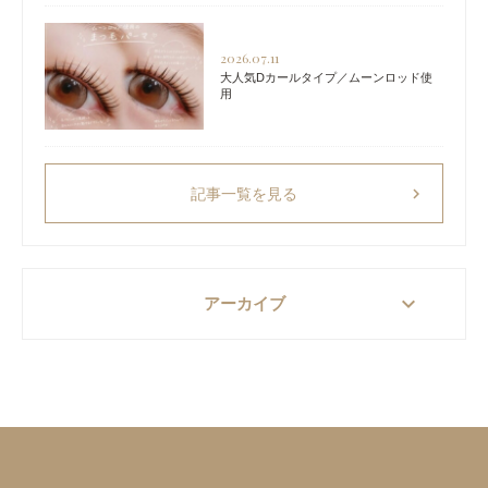
2026.07.11
大人気Dカールタイプ／ムーンロッド使
用
chevron_right
記事一覧を見る
keyboard_arrow_down
アーカイブ