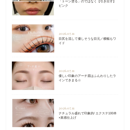
「トーン塗る」のではなく【引き出す】
ピンク
2026.07.11
目尻を流して優しそうな目元／横幅もワ
イド
2026.07.11
優しい印象のアーチ眉はふんわりしたラ
インできまる☆
2026.07.11
ナチュラル盛れで印象的/ エクステ100本
×束感仕上げ