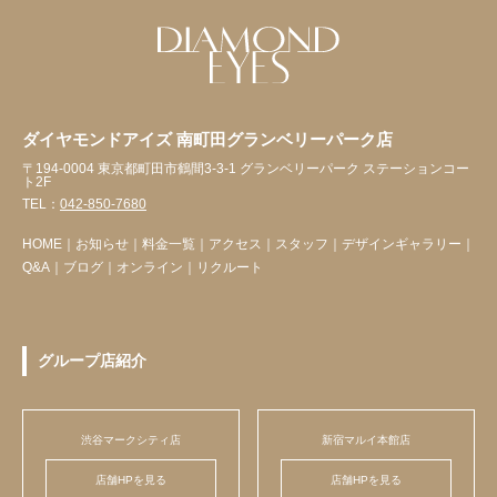
ダイヤモンドアイズ 南町田グランベリーパーク店
〒194-0004 東京都町田市鶴間3-3-1 グランベリーパーク ステーションコー
ト2F
TEL：
042-850-7680
HOME
｜
お知らせ
｜
料金一覧
｜
アクセス
｜
スタッフ
｜
デザインギャラリー
｜
Q&A
｜
ブログ
｜
オンライン
｜
リクルート
グループ店紹介
渋谷マークシティ店
新宿マルイ本館店
店舗HPを見る
店舗HPを見る