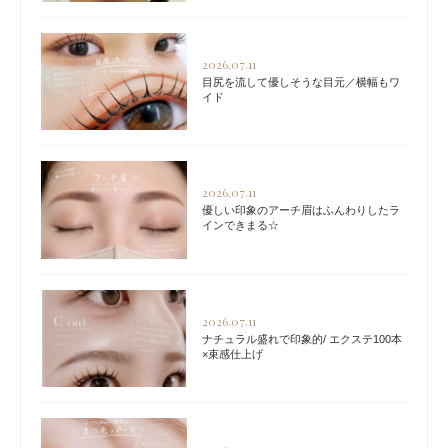
2026.07.11
目尻を流して優しそうな目元／横幅もワ
イド
2026.07.11
優しい印象のアーチ眉はふんわりしたラ
インできまる☆
2026.07.11
ナチュラル盛れで印象的/ エクステ100本
×束感仕上げ