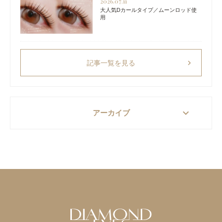
2026.07.11
大人気Dカールタイプ／ムーンロッド使
用
chevron_right
記事一覧を見る
keyboard_arrow_down
アーカイブ