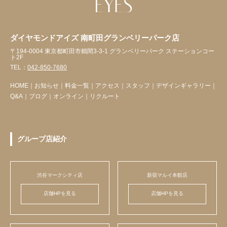
ダイヤモンドアイズ 南町田グランベリーパーク店
〒194-0004 東京都町田市鶴間3-3-1 グランベリーパーク ステーションコー
ト2F
TEL：
042-850-7680
HOME
｜
お知らせ
｜
料金一覧
｜
アクセス
｜
スタッフ
｜
デザインギャラリー
｜
Q&A
｜
ブログ
｜
オンライン
｜
リクルート
グループ店紹介
渋谷マークシティ店
新宿マルイ本館店
店舗HPを見る
店舗HPを見る