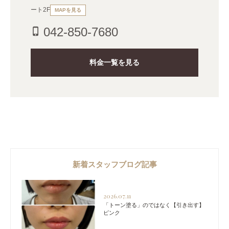
ート2F
MAPを見る
042-850-7680
phone_iphone
料金一覧を見る
新着スタッフブログ記事
2026.07.11
「トーン塗る」のではなく【引き出す】
ピンク