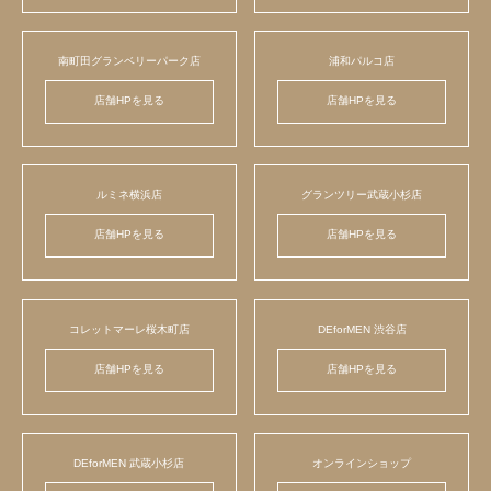
南町田グランベリーパーク店
浦和パルコ店
店舗HPを見る
店舗HPを見る
ルミネ横浜店
グランツリー武蔵小杉店
店舗HPを見る
店舗HPを見る
コレットマーレ桜木町店
DEforMEN 渋谷店
店舗HPを見る
店舗HPを見る
DEforMEN 武蔵小杉店
オンラインショップ