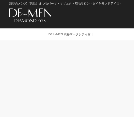
渋谷のメンズ（男性）まつ毛パーマ・マツエク・眉毛サロン - ダイヤモンドアイズ -
DEforMEN 渋谷マークシティ店
｜