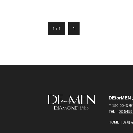
1 / 1
1
DEforM
〒150-004
TEL：
03-5459
HOME
｜
お知