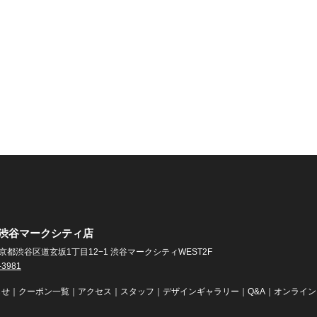
EN 渋谷マークシティ店
3 東京都渋谷区道玄坂1丁目12−1 渋谷マークシティWEST2F
-3981
らせ
｜
クーポン一覧
｜
アクセス
｜
スタッフ
｜
デザインギャラリー
｜
Q&A
｜
オンライン