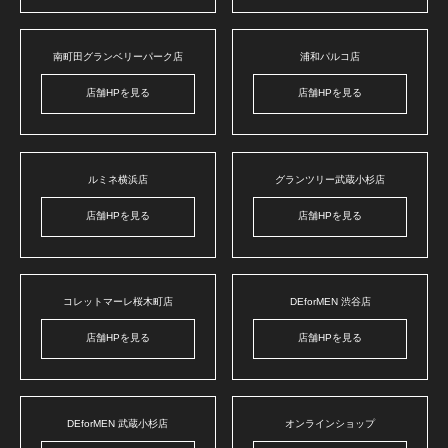
南町田グランベリーパーク店
浦和パルコ店
店舗HPを見る
店舗HPを見る
ルミネ横浜店
グランツリー武蔵小杉店
店舗HPを見る
店舗HPを見る
コレットマーレ桜木町店
DEforMEN 渋谷店
店舗HPを見る
店舗HPを見る
DEforMEN 武蔵小杉店
オンラインショップ