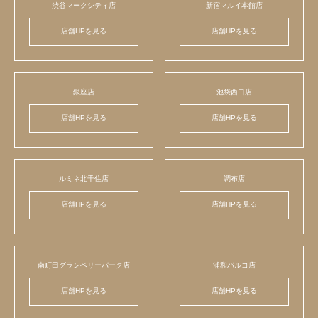
渋谷マークシティ店
新宿マルイ本館店
店舗HPを見る
店舗HPを見る
銀座店
池袋西口店
店舗HPを見る
店舗HPを見る
ルミネ北千住店
調布店
店舗HPを見る
店舗HPを見る
南町田グランベリーパーク店
浦和パルコ店
店舗HPを見る
店舗HPを見る