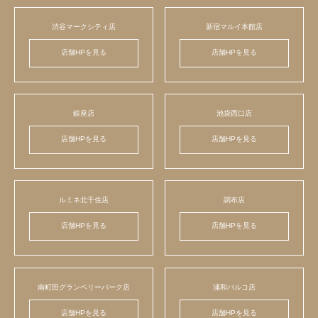
渋谷マークシティ店
新宿マルイ本館店
店舗HPを見る
店舗HPを見る
銀座店
池袋西口店
店舗HPを見る
店舗HPを見る
ルミネ北千住店
調布店
店舗HPを見る
店舗HPを見る
南町田グランベリーパーク店
浦和パルコ店
店舗HPを見る
店舗HPを見る