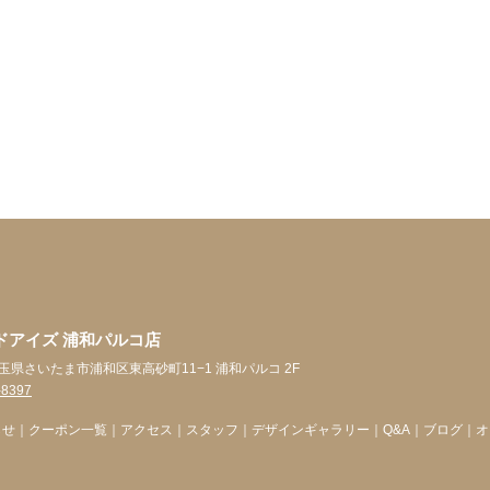
ドアイズ 浦和パルコ店
5 埼玉県さいたま市浦和区東高砂町11−1 浦和パルコ 2F
-8397
らせ
｜
クーポン一覧
｜
アクセス
｜
スタッフ
｜
デザインギャラリー
｜
Q&A
｜
ブログ
｜
オ