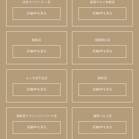
渋谷マークシティ店
新宿マルイ本館店
店舗HPを見る
店舗HPを見る
銀座店
池袋西口店
店舗HPを見る
店舗HPを見る
ルミネ北千住店
調布店
店舗HPを見る
店舗HPを見る
南町田グランベリーパーク店
浦和パルコ店
店舗HPを見る
店舗HPを見る