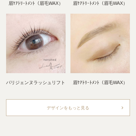
眉ｹｱﾄﾘｰﾄﾒﾝﾄ（眉毛WAX）
眉ｹｱﾄﾘｰﾄﾒﾝﾄ（眉毛WAX）
パリジェンヌラッシュリフト
眉ｹｱﾄﾘｰﾄﾒﾝﾄ（眉毛WAX）
chevron_right
デザインをもっと見る