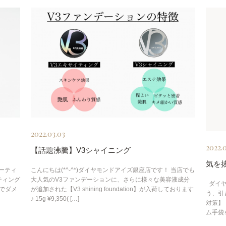
2022.03.03
2022.0
【話題沸騰】V3シャイニング
気を
ーティ
こんにちは(*^-^*)ダイヤモンドアイズ銀座店です！ 当店でも
ティング
大人気のV3ファンデーションに、さらに様々な美容液成分
ダイヤ
分でダメ
が追加された【V3 shining foundation】が入荷しております
う、引
♪ 15g ¥9,350( […]
対策】
ム手袋