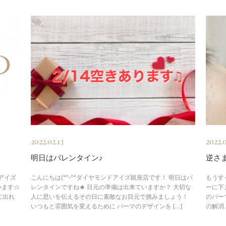
2022.02.13
2022.
明日はバレンタイン♪
逆さ
アイズ
こんにちは(*^-^*ダイヤモンドアイズ銀座店です！ 明日はバ
もうす
います☆
レンタインですね★ 目元の準備は出来ていますか？ 大切な
ーに下
に出れ
人に思いを伝えるその日に素敵なお目元で挑みましょう！
のパー
いつもと雰囲気を変えるために パーマのデザインを […]
の解消