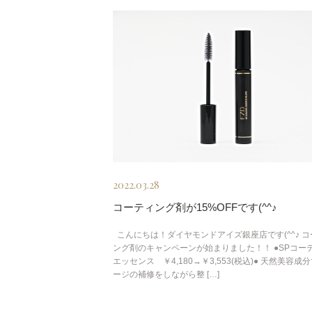
2022.03.28
コーティング剤が15%OFFです(^^♪
こんにちは！ダイヤモンドアイズ銀座店です(^^♪ コ
ング剤のキャンペーンが始まりました！！ ●SPコー
エッセンス ￥4,180→￥3,553(税込)● 天然美容成
ージの補修をしながら整 […]