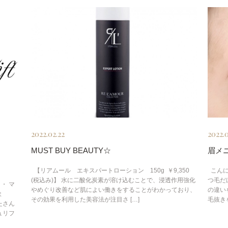
2022.02.22
2022.0
MUST BUY BEAUTY☆
眉メ
【リアムール エキスパートローション 150g ￥9,350
こんに
(税込み)】 水に二酸化炭素が溶け込むことで、浸透作用強化
つ毛だ
・ マ
やめぐり改善など肌によい働きをすることがわかっており、
の違い
ま
その効果を利用した美容法が注目さ […]
毛抜き
たさん
ュリフ