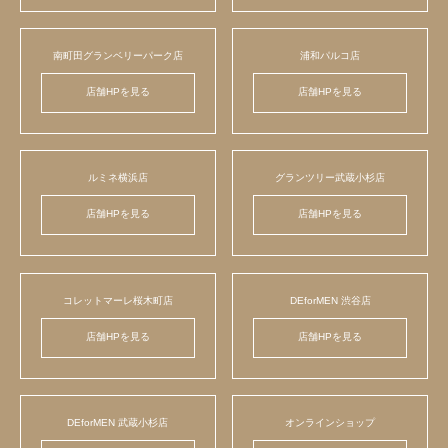
南町田グランベリーパーク店
浦和パルコ店
店舗HPを見る
店舗HPを見る
ルミネ横浜店
グランツリー武蔵小杉店
店舗HPを見る
店舗HPを見る
コレットマーレ桜木町店
DEforMEN 渋谷店
店舗HPを見る
店舗HPを見る
DEforMEN 武蔵小杉店
オンラインショップ