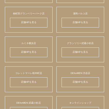
南町田グランベリーパーク店
浦和パルコ店
店舗HPを見る
店舗HPを見る
ルミネ横浜店
グランツリー武蔵小杉店
店舗HPを見る
店舗HPを見る
コレットマーレ桜木町店
DEforMEN 渋谷店
店舗HPを見る
店舗HPを見る
DEforMEN 武蔵小杉店
オンラインショップ