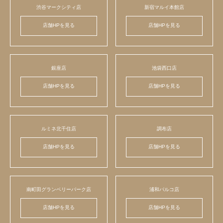
渋谷マークシティ店
新宿マルイ本館店
店舗HPを見る
店舗HPを見る
銀座店
池袋西口店
店舗HPを見る
店舗HPを見る
ルミネ北千住店
調布店
店舗HPを見る
店舗HPを見る
南町田グランベリーパーク店
浦和パルコ店
店舗HPを見る
店舗HPを見る