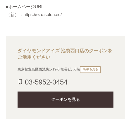
■ホームページURL
（新）：https://ezd.salon.ec/
ダイヤモンドアイズ 池袋西口店のクーポンを
ご活用ください
東京都豊島区西池袋1-19-6 松長ビル6階
MAPを見る
03-5952-0454
phone_iphone
クーポンを見る