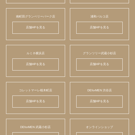
南町田グランベリーパーク店
浦和パルコ店
店舗HPを見る
店舗HPを見る
ルミネ横浜店
グランツリー武蔵小杉店
店舗HPを見る
店舗HPを見る
コレットマーレ桜木町店
DEforMEN 渋谷店
店舗HPを見る
店舗HPを見る
DEforMEN 武蔵小杉店
オンラインショップ