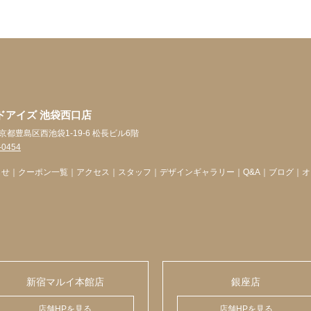
ドアイズ 池袋西口店
 東京都豊島区西池袋1-19-6 松長ビル6階
-0454
らせ
｜
クーポン一覧
｜
アクセス
｜
スタッフ
｜
デザインギャラリー
｜
Q&A
｜
ブログ
｜
オ
新宿マルイ本館店
銀座店
店舗HPを見る
店舗HPを見る