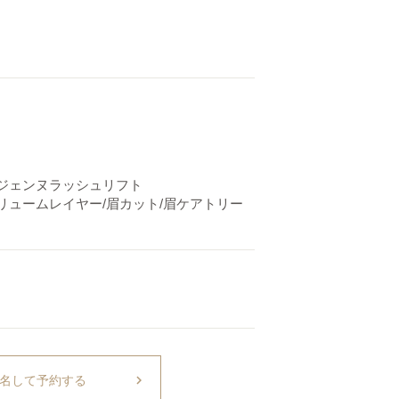
リジェンヌラッシュリフト
リュームレイヤー/眉カット/眉ケアトリー
chevron_right
名して予約する