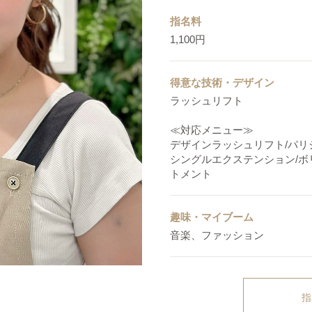
指名料
1,100円
得意な技術・デザイン
ラッシュリフト
≪対応メニュー≫
デザインラッシュリフト/パ
シングルエクステンション/ボ
トメント
趣味・マイブーム
音楽、ファッション
指