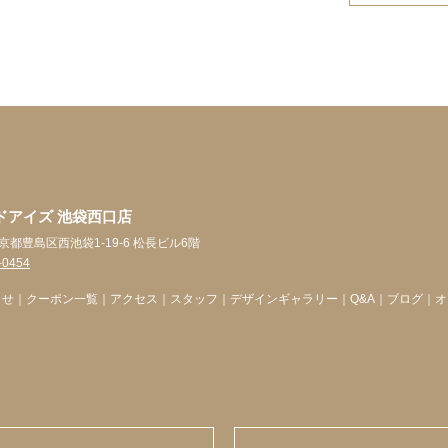
ドアイズ 池袋西口店
 東京都豊島区西池袋1-19-6 松長ビル6階
-0454
らせ
｜
クーポン一覧
｜
アクセス
｜
スタッフ
｜
デザインギャラリー
｜
Q&A
｜
ブログ
｜
オ