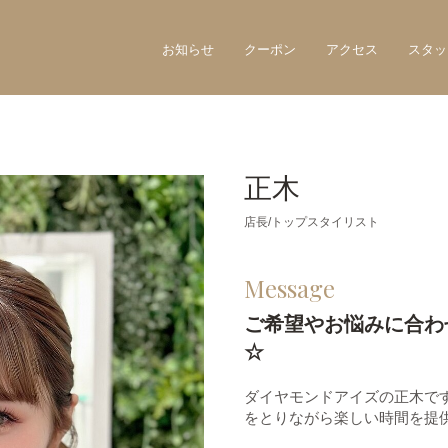
お知らせ
クーポン
アクセス
スタッ
正木
店長/トップスタイリスト
Message
ご希望やお悩みに合わ
☆
ダイヤモンドアイズの正木で
をとりながら楽しい時間を提