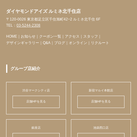
ダイヤモンドアイズ ルミネ北千住店
〒120-0026 東京都足立区千住旭町42−2 ルミネ北千住 6F
TEL：
03-5244-2308
HOME
｜
お知らせ
｜
クーポン一覧
｜
アクセス
｜
スタッフ
｜
デザインギャラリー
｜
Q&A
｜
ブログ
｜
オンライン
｜
リクルート
グループ店紹介
渋谷マークシティ店
新宿マルイ本館店
店舗HPを見る
店舗HPを見る
銀座店
池袋西口店