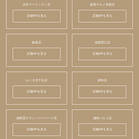
渋谷マークシティ店
新宿マルイ本館店
店舗HPを見る
店舗HPを見る
銀座店
池袋西口店
店舗HPを見る
店舗HPを見る
ルミネ北千住店
調布店
店舗HPを見る
店舗HPを見る
南町田グランベリーパーク店
浦和パルコ店
店舗HPを見る
店舗HPを見る