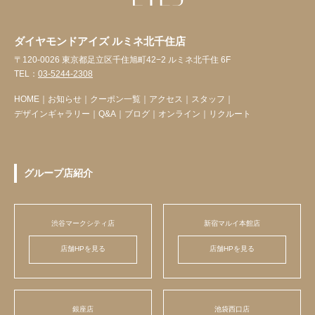
ダイヤモンドアイズ ルミネ北千住店
〒120-0026 東京都足立区千住旭町42−2 ルミネ北千住 6F
TEL：
03-5244-2308
HOME
｜
お知らせ
｜
クーポン一覧
｜
アクセス
｜
スタッフ
｜
デザインギャラリー
｜
Q&A
｜
ブログ
｜
オンライン
｜
リクルート
グループ店紹介
渋谷マークシティ店
新宿マルイ本館店
店舗HPを見る
店舗HPを見る
銀座店
池袋西口店