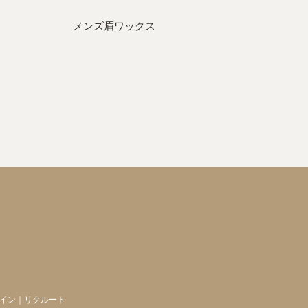
メンズ眉ワックス
イン
｜
リクルート