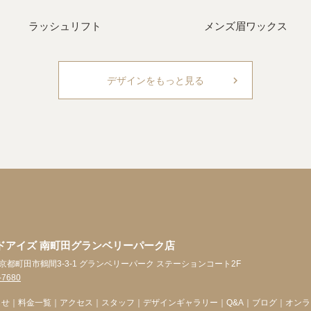
ラッシュリフト
メンズ眉ワックス
chevron_right
デザインをもっと見る
ドアイズ 南町田グランベリーパーク店
4 東京都町田市鶴間3-3-1 グランベリーパーク ステーションコート2F
-7680
らせ
｜
料金一覧
｜
アクセス
｜
スタッフ
｜
デザインギャラリー
｜
Q&A
｜
ブログ
｜
オンラ