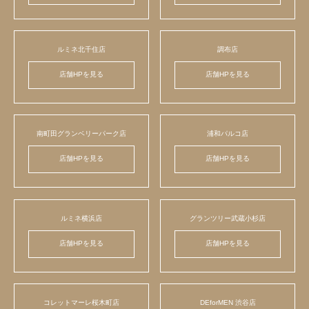
ルミネ北千住店
調布店
店舗HPを見る
店舗HPを見る
南町田グランベリーパーク店
浦和パルコ店
店舗HPを見る
店舗HPを見る
ルミネ横浜店
グランツリー武蔵小杉店
店舗HPを見る
店舗HPを見る
コレットマーレ桜木町店
DEforMEN 渋谷店