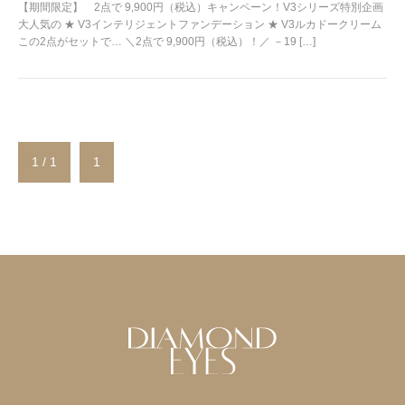
【期間限定】 2点で 9,900円（税込）キャンペーン！V3シリーズ特別企画
大人気の ★ V3インテリジェントファンデーション ★ V3ルカドークリーム
この2点がセットで… ＼2点で 9,900円（税込）！／ －19 […]
1 / 1
1