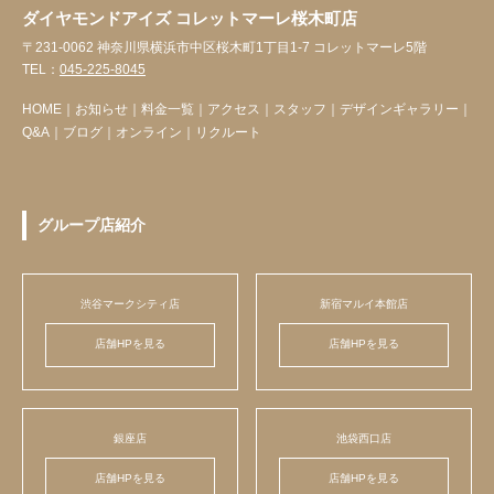
ダイヤモンドアイズ コレットマーレ桜木町店
〒231-0062 神奈川県横浜市中区桜木町1丁目1-7 コレットマーレ5階
TEL：
045-225-8045
HOME
｜
お知らせ
｜
料金一覧
｜
アクセス
｜
スタッフ
｜
デザインギャラリー
｜
Q&A
｜
ブログ
｜
オンライン
｜
リクルート
グループ店紹介
渋谷マークシティ店
新宿マルイ本館店
店舗HPを見る
店舗HPを見る
銀座店
池袋西口店
店舗HPを見る
店舗HPを見る