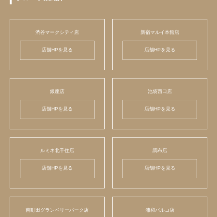
渋谷マークシティ店
新宿マルイ本館店
店舗HPを見る
店舗HPを見る
銀座店
池袋西口店
店舗HPを見る
店舗HPを見る
ルミネ北千住店
調布店
店舗HPを見る
店舗HPを見る
南町田グランベリーパーク店
浦和パルコ店