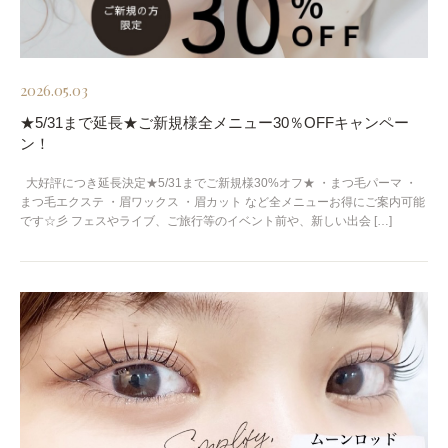
2026.05.03
★5/31まで延長★ご新規様全メニュー30％OFFキャンペー
ン！
大好評につき延長決定★5/31までご新規様30%オフ★ ・まつ毛パーマ ・
まつ毛エクステ ・眉ワックス ・眉カット など全メニューお得にご案内可能
です☆彡 フェスやライブ、ご旅行等のイベント前や、新しい出会 […]