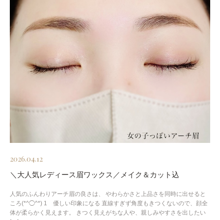
2026.04.12
＼大人気レディース眉ワックス／メイク＆カット込
人気のふんわりアーチ眉の良さは、 やわらかさと上品さを同時に出せると
ころ(*^◯^*) 1 優しい印象になる 直線すぎず角度もきつくないので、顔全
体が柔らかく見えます。 きつく見えがちな人や、親しみやすさを出したい