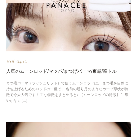
2026.04.12
人気のムーンロッド/マツパ/まつげパーマ/束感/韓ドル
まつ毛パーマ（ラッシュリフト）で使うムーンロッドは、 まつ毛を自然に
持ち上げるためのロッドの一種で、 名前の通り月のようなカーブ形状が特
徴で今大人気です！ 主な特徴をまとめると↓ 【ムーンロッドの特徴】 1. 緩
やかなカ […]