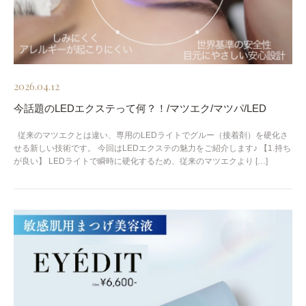
2026.04.12
今話題のLEDエクステって何？！/マツエク/マツパ/LED
従来のマツエクとは違い、専用のLEDライトでグルー（接着剤）を硬化さ
せる新しい技術です。 今回はLEDエクステの魅力をご紹介します♪ 【1.持ち
が良い】 LEDライトで瞬時に硬化するため、従来のマツエクより […]