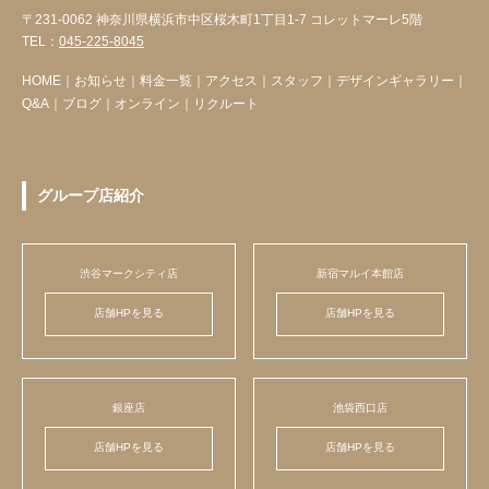
〒231-0062 神奈川県横浜市中区桜木町1丁目1-7 コレットマーレ5階
TEL：
045-225-8045
HOME
｜
お知らせ
｜
料金一覧
｜
アクセス
｜
スタッフ
｜
デザインギャラリー
｜
Q&A
｜
ブログ
｜
オンライン
｜
リクルート
グループ店紹介
渋谷マークシティ店
新宿マルイ本館店
店舗HPを見る
店舗HPを見る
銀座店
池袋西口店
店舗HPを見る
店舗HPを見る