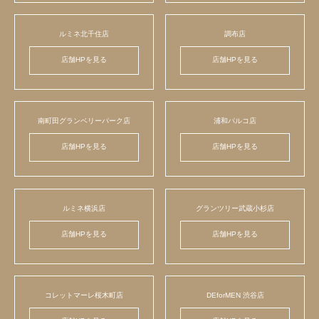
ルミネ北千住店
調布店
店舗HPを見る
店舗HPを見る
南町田グランベリーパーク店
浦和パルコ店
店舗HPを見る
店舗HPを見る
ルミネ横浜店
グランツリー武蔵小杉店
店舗HPを見る
店舗HPを見る
コレットマーレ桜木町店
DEforMEN 渋谷店