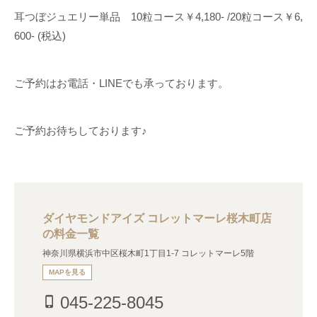
耳つぼジュエリー単品 10粒コース￥4,180- /20粒コース￥6,
600- (税込)
ご予約はお電話・LINEでも承っております。
ご予約お待ちしております♪
ダイヤモンドアイズ コレットマーレ桜木町店
の料金一覧
神奈川県横浜市中区桜木町1丁目1-7 コレットマーレ5階
MAPを見る
045-225-8045
phone_iphone