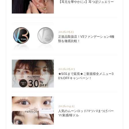
【耳元を華やかに♪】耳つぼジュエリー
2026.05.13
正規品取扱店！V3ファンデーション4種
類を徹底比較！
2026.05.03
★5/31まで延長★ご新規様全メニュー3
0％OFFキャンペーン！
2026.04.12
人気のムーンロッド/マツパ/まつげパー
マ/束感/韓ドル