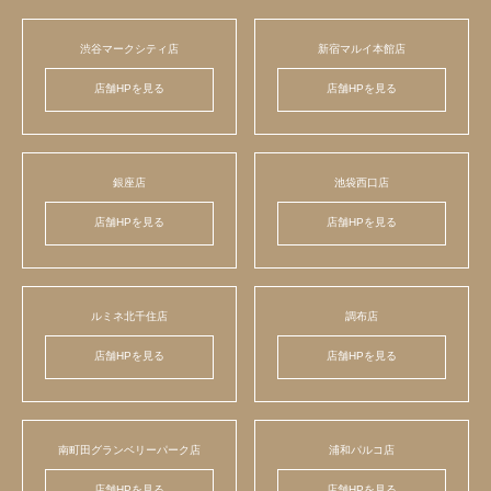
渋谷マークシティ店
新宿マルイ本館店
店舗HPを見る
店舗HPを見る
銀座店
池袋西口店
店舗HPを見る
店舗HPを見る
ルミネ北千住店
調布店
店舗HPを見る
店舗HPを見る
南町田グランベリーパーク店
浦和パルコ店
店舗HPを見る
店舗HPを見る