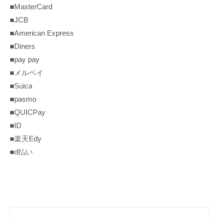
■MasterCard
■JCB
■American Express
■Diners
■pay pay
■メルペイ
■Suica
■pasmo
■QUICPay
■ID
■楽天Edy
■d払い