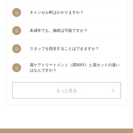
Q
キャンセル料はかかりますか？
Q
未成年でも、施術は可能ですか？
Q
スタッフを指名することはできますか？
眉ケアトリートメント（眉WAX）と眉カットの違い
Q
はなんですか？
chevron_right
もっと見る