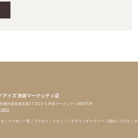
ドアイズ 渋谷マークシティ店
3 東京都渋谷区道玄坂1丁目12−1 渋谷マークシティWEST2F
-3981
らせ
｜
クーポン一覧
｜
アクセス
｜
スタッフ
｜
デザインギャラリー
｜
Q&A
｜
ブログ
｜
オ