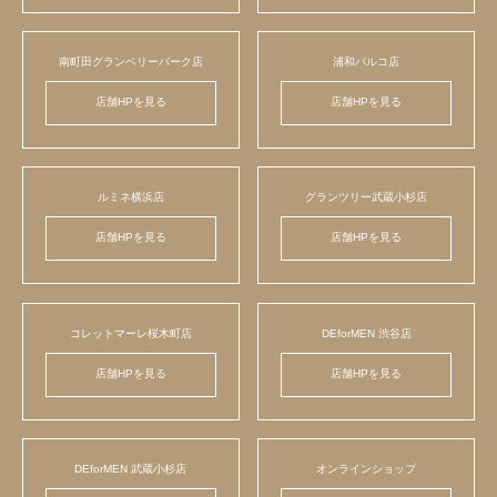
南町田グランベリーパーク店
浦和パルコ店
店舗HPを見る
店舗HPを見る
ルミネ横浜店
グランツリー武蔵小杉店
店舗HPを見る
店舗HPを見る
コレットマーレ桜木町店
DEforMEN 渋谷店
店舗HPを見る
店舗HPを見る
DEforMEN 武蔵小杉店
オンラインショップ