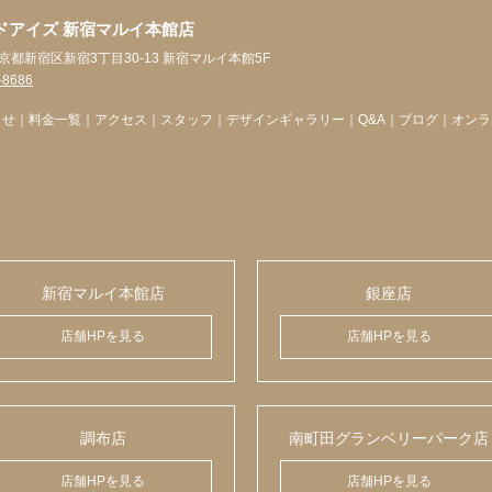
ドアイズ 新宿マルイ本館店
 東京都新宿区新宿3丁目30-13 新宿マルイ本館5F
-8686
らせ
｜
料金一覧
｜
アクセス
｜
スタッフ
｜
デザインギャラリー
｜
Q&A
｜
ブログ
｜
オンラ
新宿マルイ本館店
銀座店
店舗HPを見る
店舗HPを見る
調布店
南町田グランベリーパーク店
店舗HPを見る
店舗HPを見る